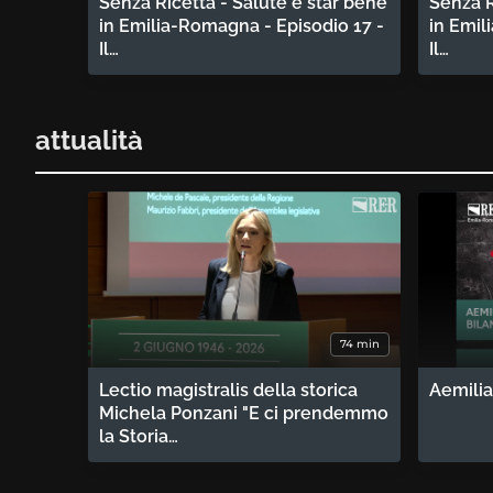
Senza Ricetta - Salute e star bene
Senza R
in Emilia-Romagna - Episodio 17 -
in Emil
Il…
Il…
attualità
74 min
Lectio magistralis della storica
Aemilia
Michela Ponzani "E ci prendemmo
la Storia…