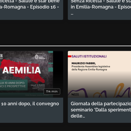
icetta - Salute e star bene
Senza Ricetta - Salute e s
ia-Romagna - Episodio 16 -
in Emilia-Romagna - Episod
…
114 min
 10 anni dopo, il convegno
Giornata della partecipazi
seminario 'Dalla sperimen
delle…