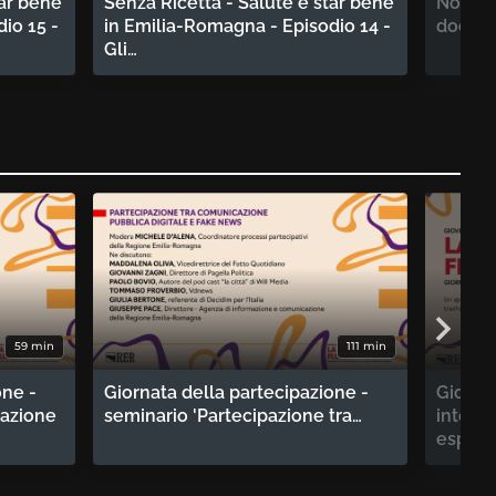
tar bene
Senza Ricetta - Salute e star bene
Non Sia
io 15 -
in Emilia-Romagna - Episodio 14 -
docum
Gli…
59 min
111 min
one -
Giornata della partecipazione -
Giornat
tazione
seminario 'Partecipazione tra…
intervi
esperti