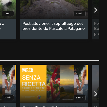
1 min
4 min
o a
Post alluvione, il sopralluogo del
Post a
e
presidente de Pascale a Palagano
Benede
presid
3 min
3 min