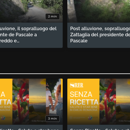
2 min
luvione, il sopralluogo del
Post alluvione, sopralluog
nte de Pascale a
Zattaglia del presidente d
reddo e…
Pascale
3 min