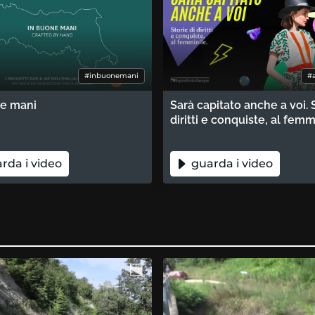
#inbuonemani
#
ne mani
Sarà capitato anche a voi. S
diritti e conquiste, al femm
rda i video
guarda i video