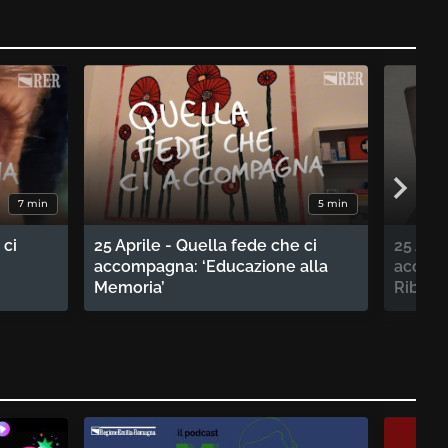
7 min
5 min
 ci
25 Aprile - Quella fede che ci
25 Apri
accompagna: ‘Educazione alla
accomp
Memoria’
Ribelle