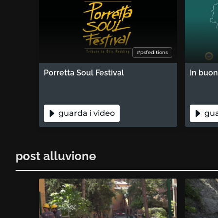
#psfeditions
Porretta Soul Festival
In buo
guarda i video
gua
post alluvione