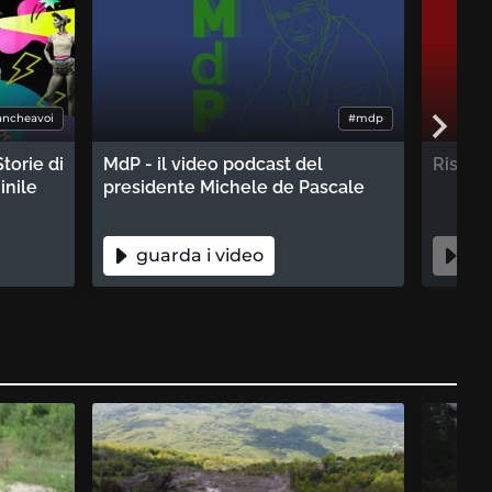
ancheavoi
#mdp
torie di
MdP - il video podcast del
Rispos
inile
presidente Michele de Pascale
guarda i video
gua