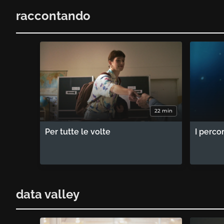
raccontando
22 min
Per tutte le volte
I perco
data valley