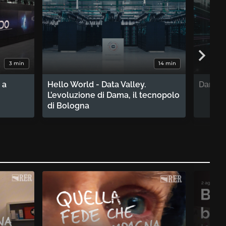
3 min
14 min
 a
Hello World - Data Valley.
Dama, 
L’evoluzione di Dama, il tecnopolo
di Bologna