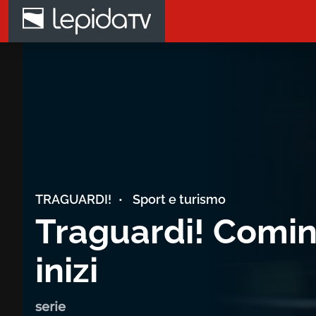
Salta al contenuto principale
Home page LepidaTV
TRAGUARDI!
Sport e turismo
Traguardi! Comini
inizi
serie