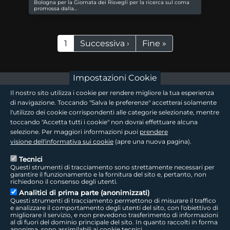
Bologna per la Giornata dei Risvegli per la ricerca sul coma
promossa dalla…
Paginazione
Pagina attuale
Pagina successiva
Ultima pagina
1
Successiva ›
Fine »
Impostazioni Cookie
footer - sezione logo 1
Il nostro sito utilizza i cookie per rendere migliore la tua esperienza
di navigazione. Toccando "Salva le preferenze" accetterai solamente
l'utilizzo dei cookie corrispondenti alle categorie selezionate, mentre
toccando "Accetta tutti i cookie" non dovrai effettuare alcuna
footer - sezione logo2
selezione. Per maggiori informazioni puoi
prendere
visione dell'informativa sui cookie
(apre una nuova pagina).
Tecnici
Questi strumenti di tracciamento sono strettamente necessari per
Seguici sui social
footer - sezione link utili
garantire il funzionamento e la fornitura del sito e, pertanto, non
richiedono il consenso degli utenti.
Analitici di prima parte (anonimizzati)
Questi strumenti di tracciamento permettono di misurare il traffico
e analizzare il comportamento degli utenti del sito, con l'obiettivo di
migliorare il servizio, e non prevedono trasferimento di informazioni
LepidaTV
|
Accessibilità
|
Cookie
|
Privacy
|
Social Media Policy
al di fuori del dominio principale del sito. In quanto raccolti in forma
anonima, sono assimilabili ai cookie tecnici.