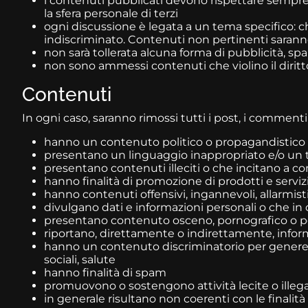
i contenuti pubblicati devono rispettare sempre la
la sfera personale di terzi
ogni discussione è legata a un tema specifico: ch
indiscriminato. Contenuti non pertinenti sarann
non sarà tollerata alcuna forma di pubblicità, spam
non sono ammessi contenuti che violino il diritto 
Contenuti
In ogni caso, saranno rimossi tutti i post, i commenti
hanno un contenuto politico o propagandistico
presentano un linguaggio inappropriato e/o un to
presentano contenuti illeciti o che incitano a com
hanno finalità di promozione di prodotti e serviz
hanno contenuti offensivi, ingannevoli, allarmistici,
divulgano dati e informazioni personali o che i
presentano contenuto osceno, pornografico o ped
riportano, direttamente o indirettamente, informa
hanno un contenuto discriminatorio per genere, ra
sociali, salute
hanno finalità di spam
promuovono o sostengono attività lecite o illega
in generale risultano non coerenti con le finalità