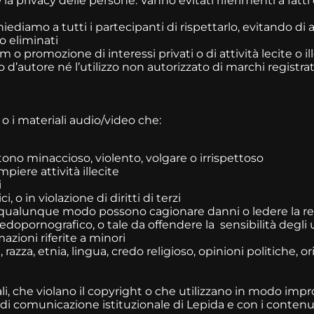
 privacy delle persone. Vanno evitati riferimenti a fatti 
iediamo a tutti i partecipanti di rispettarlo, evitando di 
o eliminati
 o promozione di interessi privati o di attività lecite o ill
d’autore né l’utilizzo non autorizzato di marchi registrat
 o i materiali audio/video che:
no minaccioso, violento, volgare o irrispettoso
piere attività illecite
i
 o in violazione di diritti di terzi
n qualunque modo possono cagionare danni o ledere la re
opornografico, o tale da offendere la sensibilità degli 
zioni riferite a minori
zza, etnia, lingua, credo religioso, opinioni politiche, o
li, che violano il copyright o che utilizzano in modo imp
 di comunicazione istituzionale di Lepida e con i contenuti 