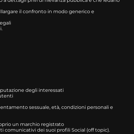
o a dettagli privi di rilevanza pubblica e che ledano
allargare il confronto in modo generico e
egali
i.
putazione degli interessati
utenti
rientamento sessuale, età, condizioni personali e
roprio un marchio registrato
comunicativi dei suoi profili Social (off topic).