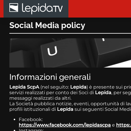
Salta al contenuto principale
Social Media policy
Informazioni generali
Lepida ScpA
(nel seguito:
Lepida
) è presente sui pr
servizi realizzati per conto dei Soci di
Lepida
, per se
messaggi realizzati da altri.
La Società pubblica notizie, eventi, opportunità di l
profili istituzionali di
Lepida
sui seguenti Social Medi
Facebook:
https://www.facebook.com/lepidascpa
e
https
Instagram: