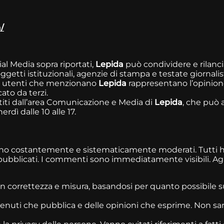
/
ocial Media sopra riportati,
Lepida
può condividere e rilanc
ggetti istituzionali, agenzie di stampa e testate giornalis
li utenti che menzionano
Lepida
rappresentano l’opinione
ato da terzi.
gestiti dall’area Comunicazione e Media di
Lepida
, che può a
rdì dalle 10 alle 17.
o costantemente e sistematicamente moderati. Tutti hann
bblicati. I commenti sono immediatamente visibili. Agli u
n correttezza e misura, basandosi per quanto possibile su d
nuti che pubblica e delle opinioni che esprime. Non saran