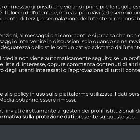
o i messaggi privati che violano i principi e le regole es
il blocco dell’utente e, nei casi più gravi (ad esempio pro
ento di terzi), la segnalazione dell’utente ai responsab
 menzioni, ai messaggi o ai commenti e si precisa che non
gi o intervenire in discussioni solo quando se ne ravvisa 
 adeguatezza dello stile comunicativo adottato dall’utent
l Media non viene automaticamente seguito; se un profilo
sue liste di interesse, oppure commenta contenuti di altri ut
o degli utenti interessati o l’approvazione di tutti i conte
 alle policy in uso sulle piattaforme utilizzate. I dati per
 Media potranno essere rimossi.
i inviati direttamente ai gestori dei profili istituzionali d
ormativa sulla protezione dati
presente su questo sito.