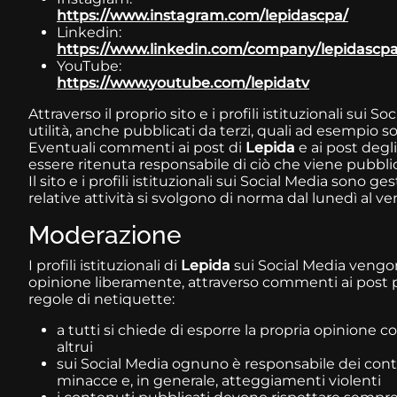
https://www.instagram.com/lepidascpa/
Linkedin:
https://www.linkedin.com/company/lepidascpa
YouTube:
https://www.youtube.com/lepidatv
Attraverso il proprio sito e i profili istituzionali sui S
utilità, anche pubblicati da terzi, quali ad esempio so
Eventuali commenti ai post di
Lepida
e ai post deg
essere ritenuta responsabile di ciò che viene pubblic
Il sito e i profili istituzionali sui Social Media sono 
relative attività si svolgono di norma dal lunedì al vene
Moderazione
I profili istituzionali di
Lepida
sui Social Media vengon
opinione liberamente, attraverso commenti ai post pu
regole di netiquette:
a tutti si chiede di esporre la propria opinione co
altrui
sui Social Media ognuno è responsabile dei conte
minacce e, in generale, atteggiamenti violenti