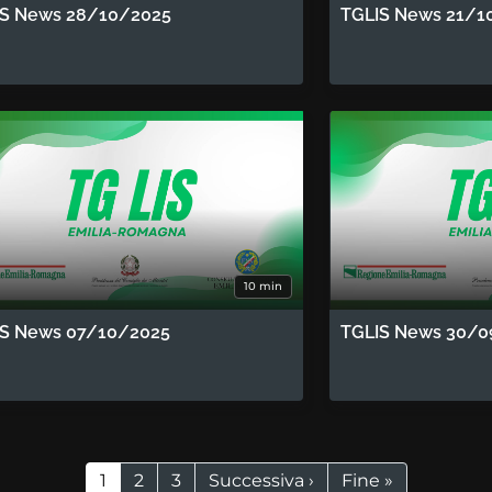
IS News 28/10/2025
TGLIS News 21/1
10 min
IS News 07/10/2025
TGLIS News 30/0
Pagina attuale
Page
Page
Pagina successiva
Ultima pagina
1
2
3
Successiva ›
Fine »