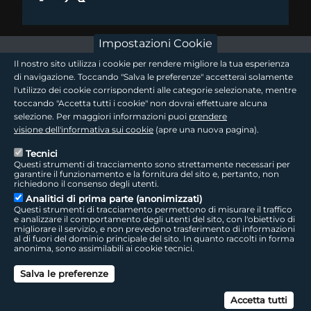
Impostazioni Cookie
footer - sezione logo 1
Il nostro sito utilizza i cookie per rendere migliore la tua esperienza
di navigazione. Toccando "Salva le preferenze" accetterai solamente
l'utilizzo dei cookie corrispondenti alle categorie selezionate, mentre
toccando "Accetta tutti i cookie" non dovrai effettuare alcuna
footer - sezione logo2
selezione. Per maggiori informazioni puoi
prendere
visione dell'informativa sui cookie
(apre una nuova pagina).
Tecnici
Questi strumenti di tracciamento sono strettamente necessari per
Seguici sui social
footer - sezione link utili
garantire il funzionamento e la fornitura del sito e, pertanto, non
richiedono il consenso degli utenti.
Analitici di prima parte (anonimizzati)
Questi strumenti di tracciamento permettono di misurare il traffico
e analizzare il comportamento degli utenti del sito, con l'obiettivo di
migliorare il servizio, e non prevedono trasferimento di informazioni
LepidaTV
|
Accessibilità
|
Cookie
|
Privacy
|
Social Media Policy
al di fuori del dominio principale del sito. In quanto raccolti in forma
anonima, sono assimilabili ai cookie tecnici.
footer - sezione colophon
LepidaScpA
Salva le preferenze
Sede Legale: Via della Liberazione, 15 - 40128 Bologna BO
Capitale Sociale interamente versato ad oggi: € 69.881.000,00 | P.IVA/C.F.
Can
02770891204
Accetta tutti
Licenza SIAE 9229