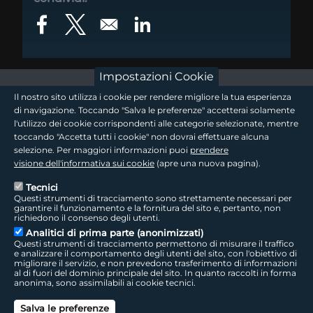
Opens in a new window
Opens in a new window
Opens in a new window
Impostazioni Cookie
footer - sezione logo 1
Il nostro sito utilizza i cookie per rendere migliore la tua esperienza
di navigazione. Toccando "Salva le preferenze" accetterai solamente
l'utilizzo dei cookie corrispondenti alle categorie selezionate, mentre
toccando "Accetta tutti i cookie" non dovrai effettuare alcuna
footer - sezione logo2
selezione. Per maggiori informazioni puoi
prendere
visione dell'informativa sui cookie
(apre una nuova pagina).
Tecnici
Questi strumenti di tracciamento sono strettamente necessari per
Seguici sui social
footer - sezione link utili
garantire il funzionamento e la fornitura del sito e, pertanto, non
richiedono il consenso degli utenti.
Analitici di prima parte (anonimizzati)
Questi strumenti di tracciamento permettono di misurare il traffico
e analizzare il comportamento degli utenti del sito, con l'obiettivo di
migliorare il servizio, e non prevedono trasferimento di informazioni
LepidaTV
|
Accessibilità
|
Cookie
|
Privacy
|
Social Media Policy
al di fuori del dominio principale del sito. In quanto raccolti in forma
anonima, sono assimilabili ai cookie tecnici.
footer - sezione colophon
LepidaScpA
Salva le preferenze
Sede Legale: Via della Liberazione, 15 - 40128 Bologna BO