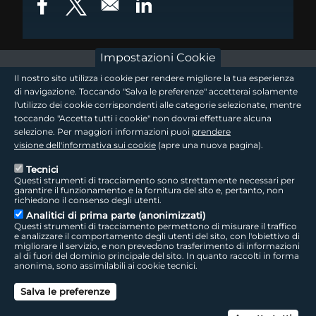
Opens in a new window
Opens in a new window
Opens in a new window
Impostazioni Cookie
footer - sezione logo 1
Il nostro sito utilizza i cookie per rendere migliore la tua esperienza
di navigazione. Toccando "Salva le preferenze" accetterai solamente
l'utilizzo dei cookie corrispondenti alle categorie selezionate, mentre
toccando "Accetta tutti i cookie" non dovrai effettuare alcuna
footer - sezione logo2
selezione. Per maggiori informazioni puoi
prendere
visione dell'informativa sui cookie
(apre una nuova pagina).
Tecnici
Questi strumenti di tracciamento sono strettamente necessari per
Seguici sui social
footer - sezione link utili
garantire il funzionamento e la fornitura del sito e, pertanto, non
richiedono il consenso degli utenti.
Analitici di prima parte (anonimizzati)
Questi strumenti di tracciamento permettono di misurare il traffico
e analizzare il comportamento degli utenti del sito, con l'obiettivo di
migliorare il servizio, e non prevedono trasferimento di informazioni
LepidaTV
|
Accessibilità
|
Cookie
|
Privacy
|
Social Media Policy
al di fuori del dominio principale del sito. In quanto raccolti in forma
anonima, sono assimilabili ai cookie tecnici.
footer - sezione colophon
LepidaScpA
Salva le preferenze
Sede Legale: Via della Liberazione, 15 - 40128 Bologna BO
Capitale Sociale interamente versato ad oggi: € 69.881.000,00 | P.IVA/C.F.
Can
02770891204