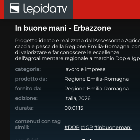
Salta al contenuto principale
In buone mani - Erbazzone
In buone mani - Erbazzone
Progetto ideato e realizzato dall'Assessorato Agrico
caccia e pesca della Regione Emilia-Romagna, con 
di valorizzare e far conoscere le eccellenze
dell'agroalimentare regionale a marchio Dop e Igp
categoria:
lavoro e imprese
prodotto da:
Regione Emilia-Romagna
fornito da:
Regione Emilia-Romagna
edizione:
Italia, 2026
durata:
00:01:15
contenuti con tag
simili:
#DOP
#IGP
#inbuonemani