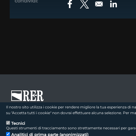
condividi:
Opens in a new window
Opens in a new win
Opens in
footer - sezione logo 1
Il nostro sito utilizza i cookie per rendere migliore la tua esperienza di
su "Accetta tutti i cookie" non dovrai effettuare alcuna selezione. Per 
Tecnici
Questi strumenti di tracciamento sono strettamente necessari per garanti
footer - sezione colophon
LepidaScpA
Analitici di prima parte (anonimizzati)