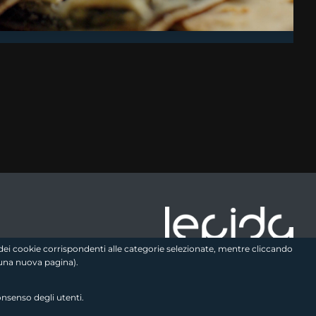
e logo2
zo dei cookie corrispondenti alle categorie selezionate, mentre cliccando
una nuova pagina).
onsenso degli utenti.
Seguici sui social
link utili