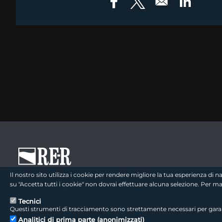
Opens in a new window
Opens in a new win
Opens in
footer - sezione logo 1
Il nostro sito utilizza i cookie per rendere migliore la tua esperienza di
su "Accetta tutti i cookie" non dovrai effettuare alcuna selezione. Per 
Tecnici
Questi strumenti di tracciamento sono strettamente necessari per garanti
footer - sezione colophon
LepidaScpA
Analitici di prima parte (anonimizzati)