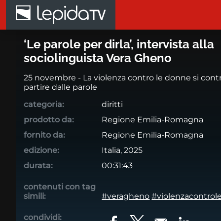
Salta al contenuto principale
‘Le parole per dirla’, intervist
‘Le parole per dirla’, intervista alla
sociolinguista Vera Gheno
25 novembre - La violenza contro le donne si contr
partire dalle parole
categoria:
diritti
prodotto da:
Regione Emilia-Romagna
fornito da:
Regione Emilia-Romagna
edizione:
Italia, 2025
durata:
00:31:43
contenuti con tag
simili:
#veragheno
#violenzacontro
condividi: