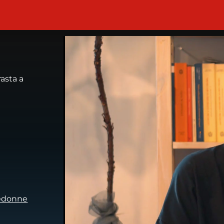
a alla sociolinguista Vera Gheno
asta a
ledonne