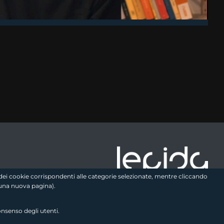
e logo2
zo dei cookie corrispondenti alle categorie selezionate, mentre cliccando
una nuova pagina).
onsenso degli utenti.
Seguici sui social
link utili