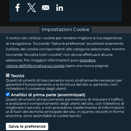
Opens in a new window
Opens in a new window
Opens in a new window
Impostazioni Cookie
footer - sezione logo 1
Il nostro sito utilizza i cookie per rendere migliore la tua esperienza
di navigazione. Toccando "Salva le preferenze" accetterai solamente
l'utilizzo dei cookie corrispondenti alle categorie selezionate, mentre
toccando "Accetta tutti i cookie" non dovrai effettuare alcuna
footer - sezione logo2
selezione. Per maggiori informazioni puoi
prendere
visione dell'informativa sui cookie
(apre una nuova pagina).
Tecnici
Questi strumenti di tracciamento sono strettamente necessari per
Seguici sui social
footer - sezione link utili
garantire il funzionamento e la fornitura del sito e, pertanto, non
richiedono il consenso degli utenti.
Analitici di prima parte (anonimizzati)
Questi strumenti di tracciamento permettono di misurare il traffico
e analizzare il comportamento degli utenti del sito, con l'obiettivo di
migliorare il servizio, e non prevedono trasferimento di informazioni
LepidaTV
|
Accessibilità
|
Cookie
|
Privacy
|
Social Media Policy
al di fuori del dominio principale del sito. In quanto raccolti in forma
anonima, sono assimilabili ai cookie tecnici.
footer - sezione colophon
LepidaScpA
Salva le preferenze
Sede Legale: Via della Liberazione, 15 - 40128 Bologna BO
Capitale Sociale interamente versato ad oggi: € 69.881.000,00 | P.IVA/C.F.