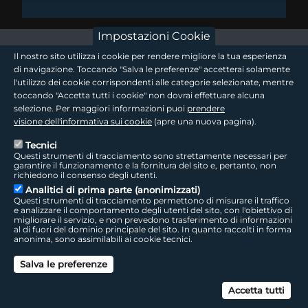
Impostazioni Cookie
footer - sezione logo 1
Il nostro sito utilizza i cookie per rendere migliore la tua esperienza
di navigazione. Toccando "Salva le preferenze" accetterai solamente
l'utilizzo dei cookie corrispondenti alle categorie selezionate, mentre
toccando "Accetta tutti i cookie" non dovrai effettuare alcuna
footer - sezione logo2
selezione. Per maggiori informazioni puoi
prendere
visione dell'informativa sui cookie
(apre una nuova pagina).
Tecnici
Questi strumenti di tracciamento sono strettamente necessari per
Seguici sui social
footer - sezione link utili
garantire il funzionamento e la fornitura del sito e, pertanto, non
richiedono il consenso degli utenti.
Analitici di prima parte (anonimizzati)
Questi strumenti di tracciamento permettono di misurare il traffico
e analizzare il comportamento degli utenti del sito, con l'obiettivo di
migliorare il servizio, e non prevedono trasferimento di informazioni
LepidaTV
|
Accessibilità
|
Cookie
|
Privacy
|
Social Media Policy
al di fuori del dominio principale del sito. In quanto raccolti in forma
anonima, sono assimilabili ai cookie tecnici.
footer - sezione colophon
LepidaScpA
Salva le preferenze
Sede Legale: Via della Liberazione, 15 - 40128 Bologna BO
Capitale Sociale interamente versato ad oggi: € 69.881.000,00 | P.IVA/C.F.
Can
02770891204
Accetta tutti
Licenza SIAE 9229