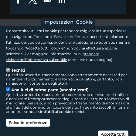
Opens in a new window
Opens in a new window
Opens in a new window
Impostazioni Cookie
footer - sezione logo 1
Il nostro sito utilizza i cookie per rendere migliore la tua esperienza
di navigazione. Toccando "Salva le preferenze" accetterai solamente
l'utilizzo dei cookie corrispondenti alle categorie selezionate, mentre
toccando "Accetta tutti i cookie" non dovrai effettuare alcuna
footer - sezione logo2
selezione. Per maggiori informazioni puoi
prendere
visione dell'informativa sui cookie
(apre una nuova pagina).
Tecnici
Questi strumenti di tracciamento sono strettamente necessari per
Seguici sui social
footer - sezione link utili
garantire il funzionamento e la fornitura del sito e, pertanto, non
richiedono il consenso degli utenti.
Analitici di prima parte (anonimizzati)
Questi strumenti di tracciamento permettono di misurare il traffico
e analizzare il comportamento degli utenti del sito, con l'obiettivo di
migliorare il servizio, e non prevedono trasferimento di informazioni
LepidaTV
|
Accessibilità
|
Cookie
|
Privacy
|
Social Media Policy
al di fuori del dominio principale del sito. In quanto raccolti in forma
anonima, sono assimilabili ai cookie tecnici.
footer - sezione colophon
LepidaScpA
Salva le preferenze
Sede Legale: Via della Liberazione, 15 - 40128 Bologna BO
Capitale Sociale interamente versato ad oggi: € 69.881.000,00 | P.IVA/C.F.
Can
02770891204
Accetta tutti