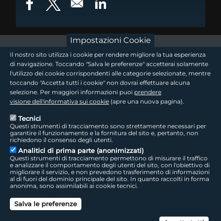
Opens in a new window
Opens in a new window
Opens in a new window
Impostazioni Cookie
footer - sezione logo 1
Il nostro sito utilizza i cookie per rendere migliore la tua esperienza
di navigazione. Toccando "Salva le preferenze" accetterai solamente
l'utilizzo dei cookie corrispondenti alle categorie selezionate, mentre
toccando "Accetta tutti i cookie" non dovrai effettuare alcuna
footer - sezione logo2
selezione. Per maggiori informazioni puoi
prendere
visione dell'informativa sui cookie
(apre una nuova pagina).
Tecnici
Questi strumenti di tracciamento sono strettamente necessari per
Seguici sui social
footer - sezione link utili
garantire il funzionamento e la fornitura del sito e, pertanto, non
richiedono il consenso degli utenti.
Analitici di prima parte (anonimizzati)
Questi strumenti di tracciamento permettono di misurare il traffico
e analizzare il comportamento degli utenti del sito, con l'obiettivo di
migliorare il servizio, e non prevedono trasferimento di informazioni
LepidaTV
|
Accessibilità
|
Cookie
|
Privacy
|
Social Media Policy
al di fuori del dominio principale del sito. In quanto raccolti in forma
anonima, sono assimilabili ai cookie tecnici.
footer - sezione colophon
LepidaScpA
Salva le preferenze
Sede Legale: Via della Liberazione, 15 - 40128 Bologna BO
Capitale Sociale interamente versato ad oggi: € 69.881.000,00 | P.IVA/C.F.
Can
02770891204