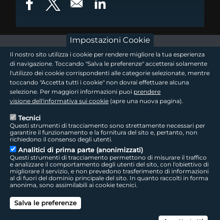
Opens in a new window
Opens in a new window
Opens in a new window
Impostazioni Cookie
footer - sezione logo 1
Il nostro sito utilizza i cookie per rendere migliore la tua esperienza
di navigazione. Toccando "Salva le preferenze" accetterai solamente
l'utilizzo dei cookie corrispondenti alle categorie selezionate, mentre
toccando "Accetta tutti i cookie" non dovrai effettuare alcuna
footer - sezione logo2
selezione. Per maggiori informazioni puoi
prendere
visione dell'informativa sui cookie
(apre una nuova pagina).
Tecnici
Questi strumenti di tracciamento sono strettamente necessari per
Seguici sui social
footer - sezione link utili
garantire il funzionamento e la fornitura del sito e, pertanto, non
richiedono il consenso degli utenti.
Analitici di prima parte (anonimizzati)
Questi strumenti di tracciamento permettono di misurare il traffico
e analizzare il comportamento degli utenti del sito, con l'obiettivo di
migliorare il servizio, e non prevedono trasferimento di informazioni
LepidaTV
|
Accessibilità
|
Cookie
|
Privacy
|
Social Media Policy
al di fuori del dominio principale del sito. In quanto raccolti in forma
anonima, sono assimilabili ai cookie tecnici.
footer - sezione colophon
LepidaScpA
Salva le preferenze
Sede Legale: Via della Liberazione, 15 - 40128 Bologna BO
Capitale Sociale interamente versato ad oggi: € 69.881.000,00 | P.IVA/C.F.
Can
02770891204